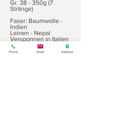
Gr. 38 - 350g (7
Stränge)
Faser: Baumwolle -
Indien
Leinen - Nepal
Versponnen in Italien
Gefärbt in Italien
Phone
Email
Adresse
Datenschutz
Movaja
Anette Beck
Hasenfeldstrasse 54a/2
6890 Lustenau