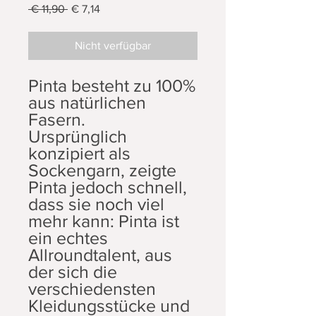
Standardpreis
Sale-
 € 11,90 
€ 7,14
Preis
Nicht verfügbar
Pinta besteht zu 100%
aus natürlichen
Fasern.
Ursprünglich
konzipiert als
Sockengarn, zeigte
Pinta jedoch schnell,
dass sie noch viel
mehr kann: Pinta ist
ein echtes
Allroundtalent, aus
der sich die
verschiedensten
Kleidungsstücke und