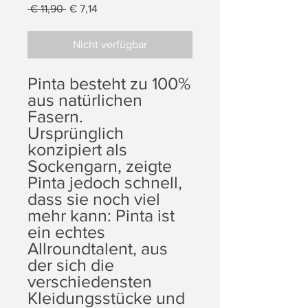
Standardpreis
Sale-
 € 11,90 
€ 7,14
Preis
Nicht verfügbar
Pinta besteht zu 100%
aus natürlichen
Fasern.
Ursprünglich
konzipiert als
Sockengarn, zeigte
Pinta jedoch schnell,
dass sie noch viel
mehr kann: Pinta ist
ein echtes
Allroundtalent, aus
der sich die
verschiedensten
Kleidungsstücke und