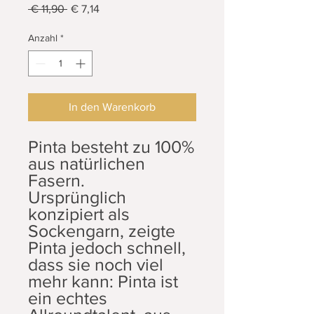
Standardpreis
Sale-
 € 11,90 
€ 7,14
Preis
Anzahl
*
In den Warenkorb
Pinta besteht zu 100%
aus natürlichen
Fasern.
Ursprünglich
konzipiert als
Sockengarn, zeigte
Pinta jedoch schnell,
dass sie noch viel
mehr kann: Pinta ist
ein echtes