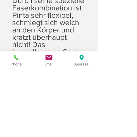
Durch seine spezielle
Faserkombination ist
Pinta sehr flexibel,
schmiegt sich weich
an den Körper und
kratzt überhaupt
nicht! Das
hypoallergene Garn
ist sanft und weich!
Phone
Email
Adresse
Pinta vertritt natürlich
auch das Konzept von
Pascuali - nachhaltig
produzierter Garne
sind
selbstverständlich zu
100% ökologisch!
Pinta ist sehr haltbar
und vollständig biolog
isch abbaubar – damit