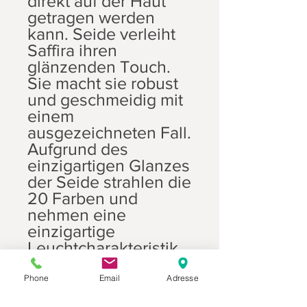
direkt auf der Haut
getragen werden
kann. Seide verleiht
Saffira ihren
glänzenden Touch.
Sie macht sie robust
und geschmeidig mit
einem
ausgezeichneten Fall.
Aufgrund des
einzigartigen Glanzes
der Seide strahlen die
20 Farben und
nehmen eine
einzigartige
Leuchtcharakteristik
an.
Dank seiner
Phone
Email
Adresse
feuchtigkeitsableiten