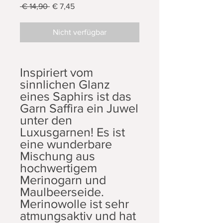
Standardpreis
Sale-
 € 14,90 
€ 7,45
Preis
Nicht verfügbar
Inspiriert vom
sinnlichen Glanz
eines Saphirs ist das
Garn Saffira ein Juwel
unter den
Luxusgarnen! Es ist
eine wunderbare
Mischung aus
hochwertigem
Merinogarn und
Maulbeerseide.
Merinowolle ist sehr
atmungsaktiv und hat