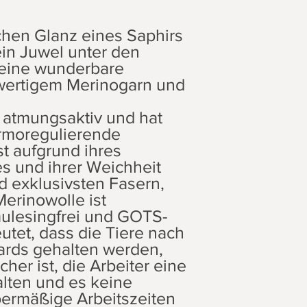
ichen Glanz eines Saphirs
 ein Juwel unter den
 eine wunderbare
ertigem Merinogarn und
r atmungsaktiv und hat
rmoregulierende
st aufgrund ihres
es und ihrer Weichheit
d exklusivsten Fasern,
Merinowolle ist
mulesingfrei und GOTS-
eutet, dass die Tiere nach
ards gehalten werden,
her ist, die Arbeiter eine
alten und es keine
bermäßige Arbeitszeiten