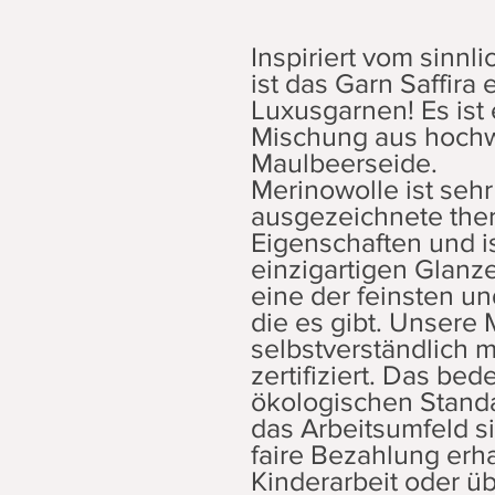
Inspiriert vom sinnl
ist das Garn Saffira
Luxusgarnen! Es ist
Mischung aus hochw
Maulbeerseide.
Merinowolle ist seh
ausgezeichnete the
Eigenschaften und i
einzigartigen Glanz
eine der feinsten un
die es gibt. Unsere 
selbstverständlich 
zertifiziert. Das bed
ökologischen Stand
das Arbeitsumfeld sic
faire Bezahlung erh
Kinderarbeit oder ü