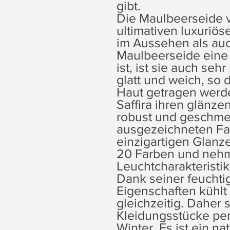
gibt.
Die Maulbeerseide ve
ultimativen luxuriö
im Aussehen als auc
Maulbeerseide eine 
ist, ist sie auch seh
glatt und weich, so d
Haut getragen werde
Saffira ihren glänze
robust und geschme
ausgezeichneten Fal
einzigartigen Glanze
20 Farben und nehm
Leuchtcharakteristik
Dank seiner feuchti
Eigenschaften kühlt
gleichzeitig. Daher s
Kleidungsstücke pe
Winter. Es ist ein na