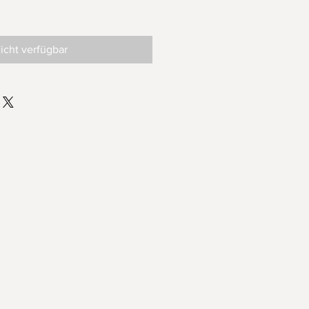
eis
e-
is
icht verfügbar