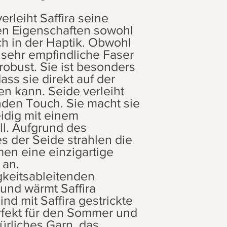
rleiht Saffira seine
sen Eigenschaften sowohl
h in der Haptik. Obwohl
sehr empfindliche Faser
r robust. Sie ist besonders
ass sie direkt auf der
n kann. Seide verleiht
nden Touch. Sie macht sie
idig mit einem
l. Aufgrund des
s der Seide strahlen die
en eine einzigartige
 an.
gkeitsableitenden
 und wärmt Saffira
ind mit Saffira gestrickte
rfekt für den Sommer und
türliches Garn, das