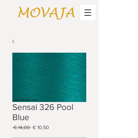
Sensai 326 Pool
Blue
Standardpreis
Sale-
 € 14,00 
€ 10,50
Preis