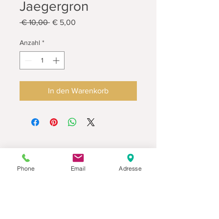
Jaegergron
Standardpreis
Sale-
 € 10,00 
€ 5,00
Preis
Anzahl
*
In den Warenkorb
Phone
Email
Adresse
Datenschutz
Movaja
Anette Beck
Hasenfeldstrasse 54a/2