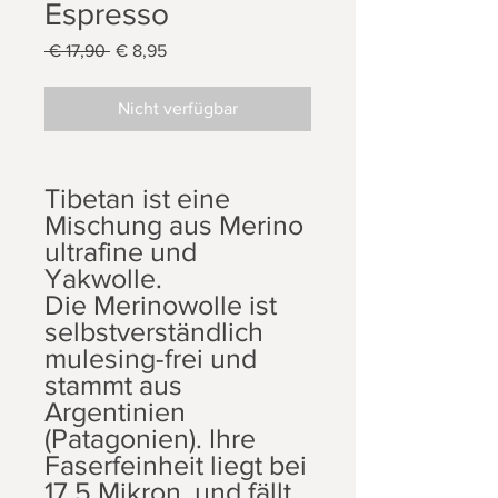
Espresso
Standardpreis
Sale-
 € 17,90 
€ 8,95
Preis
Nicht verfügbar
Tibetan ist eine
Mischung aus Merino
ultrafine und
Yakwolle.
Die Merinowolle ist
selbstverständlich
mulesing-frei und
stammt aus
Argentinien
(Patagonien). Ihre
Faserfeinheit liegt bei
17,5 Mikron, und fällt