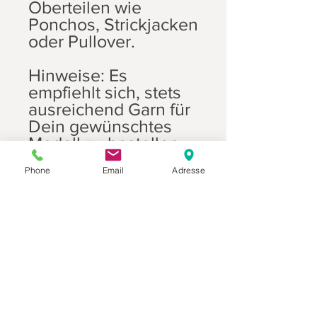
Oberteilen wie
Ponchos, Strickjacken
oder Pullover.
Hinweise: Es
empfiehlt sich, stets
ausreichend Garn für
Dein gewünschtes
Modell zu bestellen.
Nur so kannst
Phone
Email
Adresse
Du sicherstellen, dass
Du dein Projekt mit
Garn aus einer Partie
stricken kannst. Im
Zweifelsfall
fertige bitte direkt
nach Erhalt des Garns
eine Maschenprobe
an. So kannst