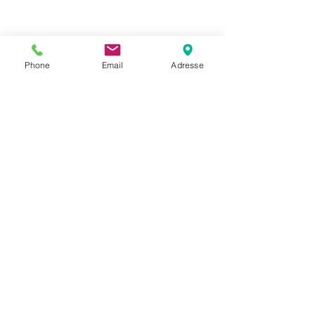
Phone
Email
Adresse
Datenschutz
Movaja
Anette Beck
Hasenfeldstrasse 54a/2
6890 Lustenau
+43 664 5326979
anette.beck@gmx.at