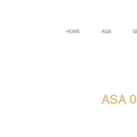
HOME
AGB
S
ASA 0