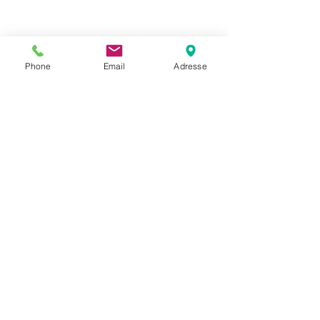
Phone
Email
Adresse
Datenschutz
Movaja
Anette Beck
Hasenfeldstrasse 54a/2
6890 Lustenau
+43 664 5326979
anette.beck@gmx.at