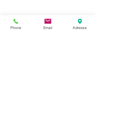
Phone
Email
Adresse
Datenschutz
Movaja
Anette Beck
Hasenfeldstrasse 54a/2
6890 Lustenau
+43 664 5326979
anette.beck@gmx.at