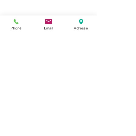
Phone
Email
Adresse
Datenschutz
Movaja
Anette Beck
Hasenfeldstrasse 54a/2
6890 Lustenau
+43 664 5326979
anette.beck@gmx.at