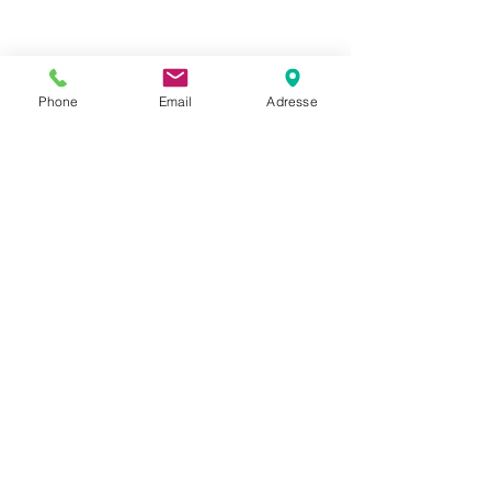
Phone
Email
Adresse
Datenschutz
Movaja
Anette Beck
Hasenfeldstrasse 54a/2
6890 Lustenau
+43 664 5326979
anette.beck@gmx.at