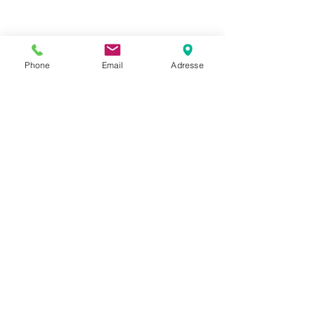
Phone
Email
Adresse
Datenschutz
Movaja
Anette Beck
Hasenfeldstrasse 54a/2
6890 Lustenau
+43 664 5326979
anette.beck@gmx.at