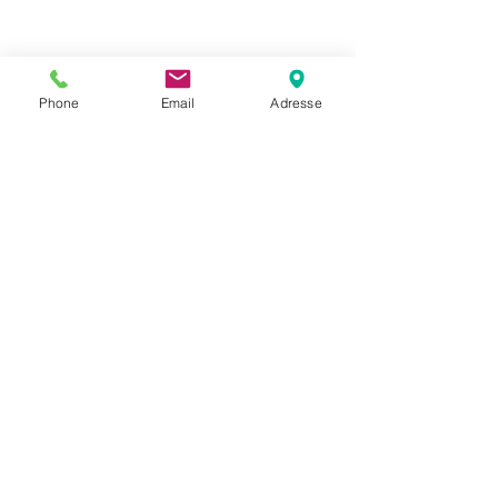
Phone
Email
Adresse
Datenschutz
Movaja
Anette Beck
Hasenfeldstrasse 54a/2
6890 Lustenau
+43 664 5326979
anette.beck@gmx.at