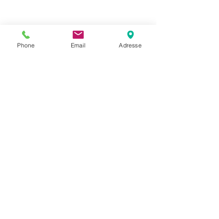
Phone
Email
Adresse
Datenschutz
Movaja
Anette Beck
Hasenfeldstrasse 54a/2
6890 Lustenau
+43 664 5326979
anette.beck@gmx.at