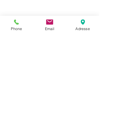
Phone
Email
Adresse
Datenschutz
Movaja
Anette Beck
Hasenfeldstrasse 54a/2
6890 Lustenau
+43 664 5326979
anette.beck@gmx.at