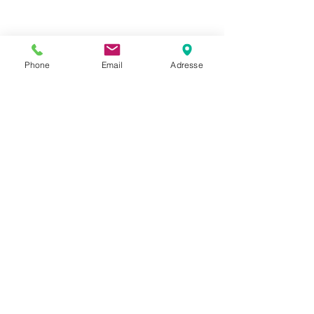
Phone
Email
Adresse
Datenschutz
Movaja
Anette Beck
Hasenfeldstrasse 54a/2
6890 Lustenau
+43 664 5326979
anette.beck@gmx.at