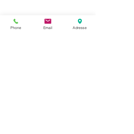
Phone
Email
Adresse
Datenschutz
Movaja
Anette Beck
Hasenfeldstrasse 54a/2
6890 Lustenau
+43 664 5326979
anette.beck@gmx.at