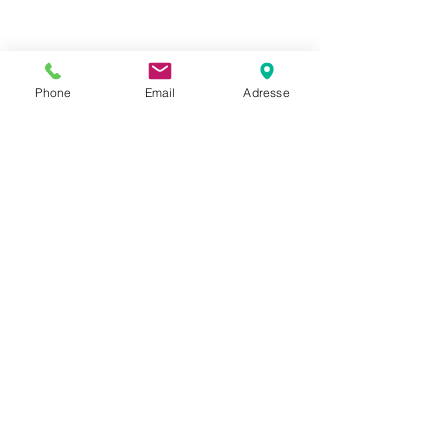
Phone
Email
Adresse
Datenschutz
Movaja
Anette Beck
Hasenfeldstrasse 54a/2
6890 Lustenau
+43 664 5326979
anette.beck@gmx.at