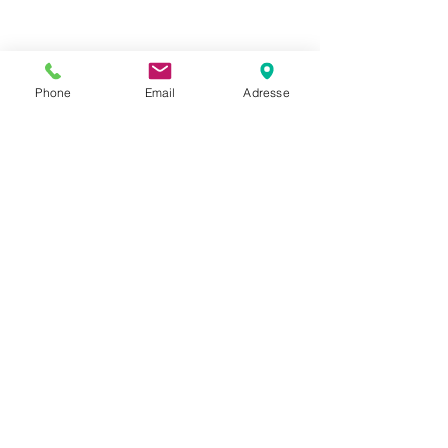
Phone
Email
Adresse
Datenschutz
Movaja
Anette Beck
Hasenfeldstrasse 54a/2
6890 Lustenau
+43 664 5326979
anette.beck@gmx.at