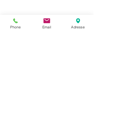
Phone
Email
Adresse
Datenschutz
Movaja
Anette Beck
Hasenfeldstrasse 54a/2
6890 Lustenau
+43 664 5326979
anette.beck@gmx.at