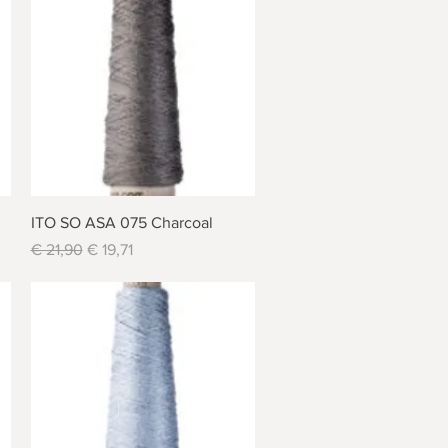
Schnellansicht
ITO SO ASA 075 Charcoal
Standardpreis
Sale-Preis
€ 21,90
€ 19,71