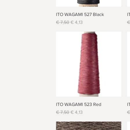
Schnellansicht
ITO WAGAMI 527 Black
I
Standardpreis
Sale-Preis
S
€ 7,50
€ 4,13
€
Schnellansicht
ITO WAGAMI 523 Red
I
Standardpreis
Sale-Preis
S
€ 7,50
€ 4,13
€