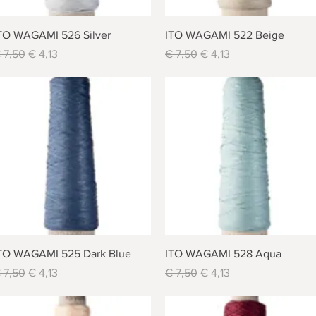
Schnellansicht
Schnellansicht
TO WAGAMI 526 Silver
ITO WAGAMI 522 Beige
tandardpreis
Sale-Preis
Standardpreis
Sale-Preis
 7,50
€ 4,13
€ 7,50
€ 4,13
Schnellansicht
Schnellansicht
TO WAGAMI 525 Dark Blue
ITO WAGAMI 528 Aqua
tandardpreis
Sale-Preis
Standardpreis
Sale-Preis
 7,50
€ 4,13
€ 7,50
€ 4,13