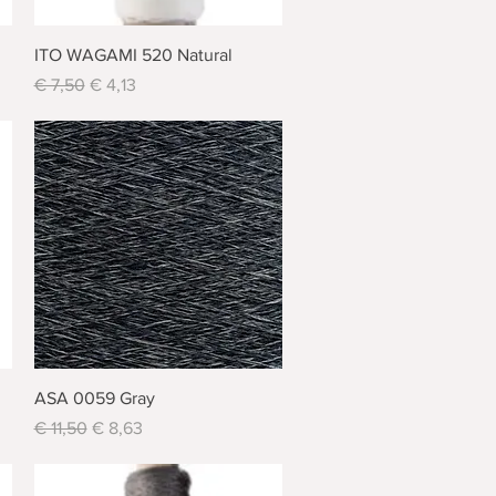
Schnellansicht
ITO WAGAMI 520 Natural
Standardpreis
Sale-Preis
€ 7,50
€ 4,13
Schnellansicht
ASA 0059 Gray
Standardpreis
Sale-Preis
€ 11,50
€ 8,63